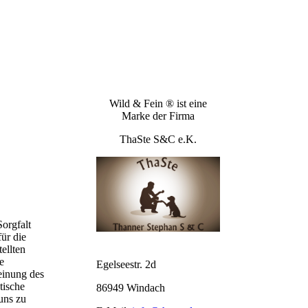
Wild & Fein ® ist eine
Marke der Firma
ThaSte S&C e.K.
orgfalt
ür die
tellten
e
Egelseestr. 2d
einung des
tische
86949 Windach
uns zu