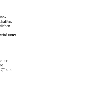
ine-
chaffen.
tlichen
wird unter
einer
ie
G)“ sind