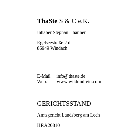
WILD & FEIN ®
IST EINE MARKE DER FIRMA
ThaSte
S & C e.K.
Inhaber
Stephan Thanner
Egelseestraße 2 d
86949 Windach
KONTAKT:
E-Mail: info@thaste.de
Web: www.wildundfein.com
GERICHTSSTAND:
Amtsgericht Landsberg am Lech
HRA20810