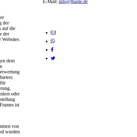
E-Mail:
info@thaste.de
er
g der
s auf die
e der
r Websites
egen dem
en
Verwertung
bieters
für
erung,
anken oder
stellung
 Frames ist
tammen von
und wurden