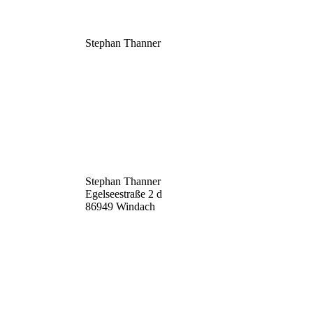
VERTRETUNGS­BERECHTIGT:
Stephan Thanner
UST-ID:
DE319588674
VERANTWORTLICH
GEMÄSS § 55 RSTV:
Stephan Thanner
Egelseestraße 2 d
86949 Windach