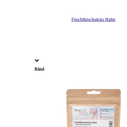
Frischfleischsticks Huhn
Rind